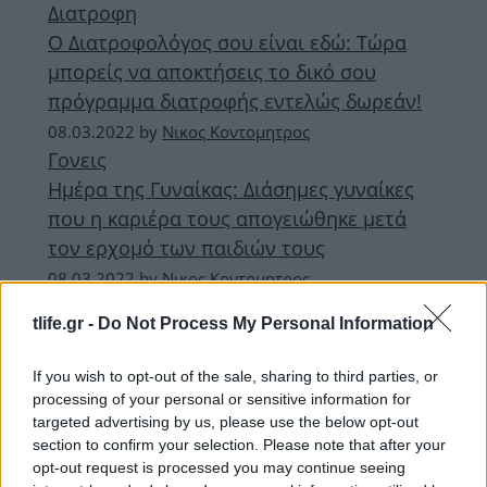
Διατροφη
Ο Διατροφολόγος σου είναι εδώ: Τώρα
μπορείς να αποκτήσεις το δικό σου
πρόγραμμα διατροφής εντελώς δωρεάν!
08.03.2022
by
Νικος Κοντομητρος
Γονεις
Ημέρα της Γυναίκας: Διάσημες γυναίκες
που η καριέρα τους απογειώθηκε μετά
τον ερχομό των παιδιών τους
08.03.2022
by
Νικος Κοντομητρος
Διατροφη
tlife.gr -
Do Not Process My Personal Information
Νηστεία: Τι να προσέξεις για να μην
πάρεις κιλά
If you wish to opt-out of the sale, sharing to third parties, or
processing of your personal or sensitive information for
ΔΙΑΦΗΜΙΣΗ
targeted advertising by us, please use the below opt-out
section to confirm your selection. Please note that after your
opt-out request is processed you may continue seeing