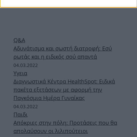
Q&A
Αδυνάτισμα και σωστή διατροφή: Εσύ
ρωτάς και η ειδικός σού απαντά
04.03.2022
Υγεια
Διαγνωστικά Κέντρα HealthSpot: Ειδικά
πακέτα εξετάσεων με αφορμή την
Παγκόσμια Ημέρα Γυναίκας
04.03.2022
Παιδι
Απόκριες στην πόλη: Προτάσεις που θα
απολαύσουν οι λιλιπούτειοι