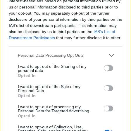
interest-based ads based on personal information utilized by
us or personal information disclosed to third parties prior to
your opt-out. You may separately opt-out of the further
disclosure of your personal information by third parties on the
IAB’s list of downstream participants. This information may
also be disclosed by us to third parties on the
IAB’s List of
Downstream Participants
that may further disclose it to other
third parties.
Please note that this website/app uses one or more Google
Personal Data Processing Opt Outs
services and may gather and store information including but
Παιδι
not limited to your visit or usage behaviour. You may click to
I want to opt-out of the Sharing of my
personal data.
grant or deny consent to Google and its third-party tags to
Παιδιά του Μαρτίου: 5 χαρακτηριστικά
Opted In
use your data for below specified purposes in below Google
που έχουν κοινά
consent section.
I want to opt-out of the Sale of my
07.03.2022
by
Νικος Κοντομητρος
Personal Data.
Opted In
Θαλασσινα & Ψαρια
Συνταγή για αχνιστά μύδια με λευκό
I want to opt-out of processing my
Personal Data for Targeted Advertising.
κρασί και πολλά μυρωδικά
Opted In
07.03.2022
I want to opt-out of Collection, Use,
Οσπρια
Retention, Sale, and/or Sharing of my