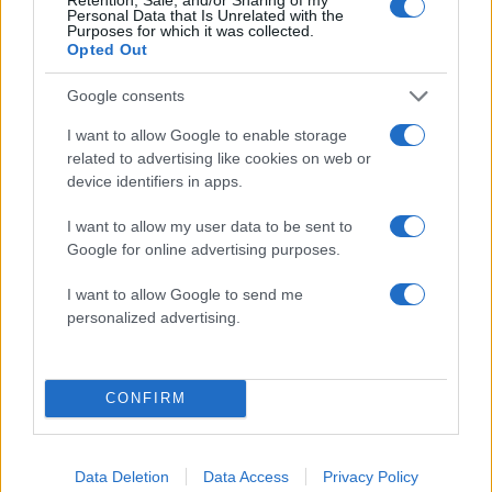
Personal Data that Is Unrelated with the
Συνταγή για γίγαντες κοκκινιστούς στο
Purposes for which it was collected.
Opted Out
φούρνο
06.03.2022
Google consents
Παιδι
I want to allow Google to enable storage
Καθαρά Δευτέρα 2022: Τα καλύτερα μέρη
related to advertising like cookies on web or
στην πόλη για να πετάξετε χαρταετό
device identifiers in apps.
05.03.2022
by
Νικος Κοντομητρος
I want to allow my user data to be sent to
Light
,
Θαλασσινα & Ψαρια
Google for online advertising purposes.
Συνταγή για υπέροχο ριζότο θαλασσινών
I want to allow Google to send me
ΔΙΑΦΗΜΙΣΗ
personalized advertising.
CONFIRM
Data Deletion
Data Access
Privacy Policy