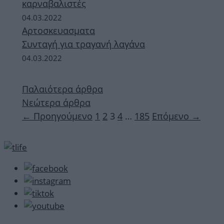
καρναβαλιστές
04.03.2022
Αρτοσκευασματα
Συνταγή για τραγανή λαγάνα
04.03.2022
Παλαιότερα άρθρα
Νεώτερα άρθρα
Σελίδα
Σελίδα
Σελίδα
Σελίδα
Σελίδα
←
Προηγούμενο
1
2
3
4
…
185
Επόμενο
→