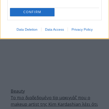
συνεργάζεται με μια πολύ αγαπημένη μας
εταιρία καλλυντικών!
CONFIRM
ΔΙΑΦΗΜΙΣΗ
Data Deletion
Data Access
Privacy Policy
Beauty
Το πιο διαδεδομένο tip μακιγιάζ που ο
makeup artist της Kim Kardashian λέει ότι