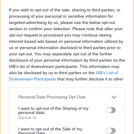
ΔΙΑΦΗΜΙΣΗ
If you wish to opt-out of the sale, sharing to third parties, or
processing of your personal or sensitive information for
targeted advertising by us, please use the below opt-out
section to confirm your selection. Please note that after your
opt-out request is processed you may continue seeing
interest-based ads based on personal information utilized by
us or personal information disclosed to third parties prior to
your opt-out. You may separately opt-out of the further
disclosure of your personal information by third parties on the
IAB’s list of downstream participants. This information may
also be disclosed by us to third parties on the
IAB’s List of
Downstream Participants
that may further disclose it to other
third parties.
Beauty
Please note that this website/app uses one or more Google
Personal Data Processing Opt Outs
Η Kim Kardashian και ο Mario Dedivanovic
services and may gather and store information including but
κυκλοφορούν σειρά μακιγιάζ! Όλα τα
not limited to your visit or usage behaviour. You may click to
I want to opt-out of the Sharing of my
personal data.
grant or deny consent to Google and its third-party tags to
info!
Opted In
use your data for below specified purposes in below Google
27.03.2018
by
Νατασα Μπερεκου
consent section.
I want to opt-out of the Sale of my
Beauty
Personal Data.