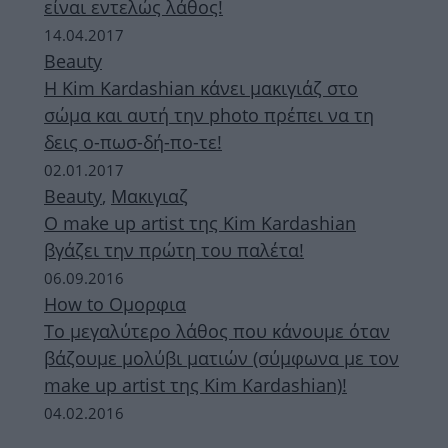
είναι εντελώς λάθος!
14.04.2017
Beauty
Η Kim Kardashian κάνει μακιγιάζ στο
σώμα και αυτή την photo πρέπει να τη
δεις ο-πωσ-δή-πο-τε!
02.01.2017
Beauty
,
Μακιγιαζ
Ο make up artist της Kim Kardashian
βγάζει την πρώτη του παλέτα!
06.09.2016
How to Ομορφια
Το μεγαλύτερο λάθος που κάνουμε όταν
βάζουμε μολύβι ματιών (σύμφωνα με τον
make up artist της Kim Kardashian)!
04.02.2016