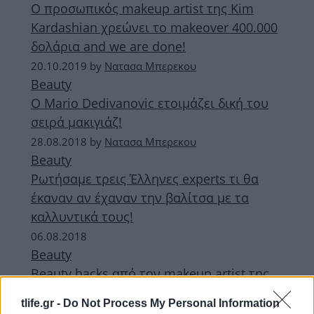
Ο προσωπικός makeup artist της Kim
Kardashian χρεώνει το makeover 400.000
δολάρια and we are done!
20.10.2019
by
Νατασα Μπερεκου
Beauty
Ο Mario Dedivanovic ετοιμάζει δική του
σειρά μακιγιάζ!
28.08.2018
by
Νατασα Μπερεκου
Beauty
Ρωτήσαμε τρεις Έλληνες experts τι θα
έκαναν αν έχαναν την βαλίτσα με τα
καλλυντικά τους!
06.08.2018
Beauty
Beauty hacks από τον makeup artist της
Kim Kardashian! Καμιά μας δεν θα πει όχι!
tlife.gr -
Do Not Process My Personal Information