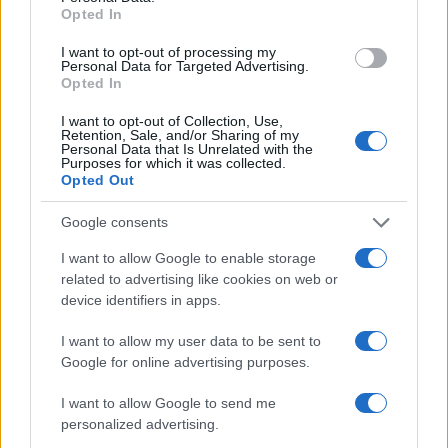
Opted In
Πώς πλένει τα πινέλα του ο makeup artist
της Kim Kardashian!
I want to opt-out of processing my
Personal Data for Targeted Advertising.
19.03.2018
by
Νατασα Μπερεκου
Opted In
Beauty
I want to opt-out of Collection, Use,
Τι είπε ο προσωπικός makeup artist της
Retention, Sale, and/or Sharing of my
Personal Data that Is Unrelated with the
Kim Kardashian για τα καλλυντικά της
Purposes for which it was collected.
Opted Out
Kylie Jenner!
22.12.2017
by
Νατασα Μπερεκου
Google consents
Beauty
I want to allow Google to enable storage
Ο προσωπικός makeup artist της Kim
related to advertising like cookies on web or
Kardashian δίνει 10.000 δολάρια σε
device identifiers in apps.
όποιον βρει την βαλίτσα με τα
I want to allow my user data to be sent to
καλλυντικά του!
Google for online advertising purposes.
28.11.2017
Beauty
I want to allow Google to send me
personalized advertising.
Ο makeup artist της Kim Kardashian